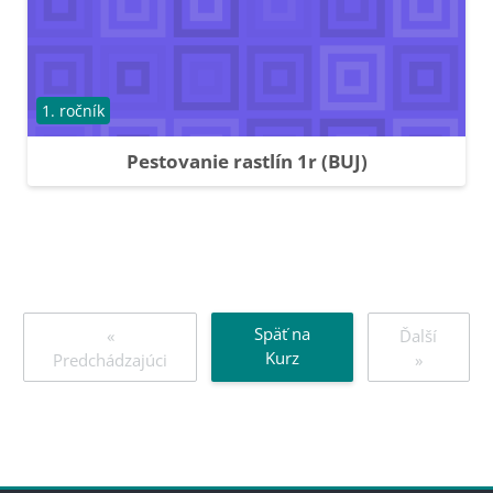
Kategória kurzu
1. ročník
Pestovanie rastlín 1r (BUJ)
Späť na
«
Ďalší
Kurz
Predchádzajúci
»