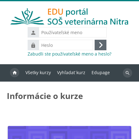
Preskočiť na hlavný obsah
Používateľské
meno
Heslo
Prihlásiť
Zabudli ste používateľské meno a heslo?
sa
Všetky kurzy
Vyhľadať kurz
Edupage
Vyhľada
kurzy
Informácie o kurze