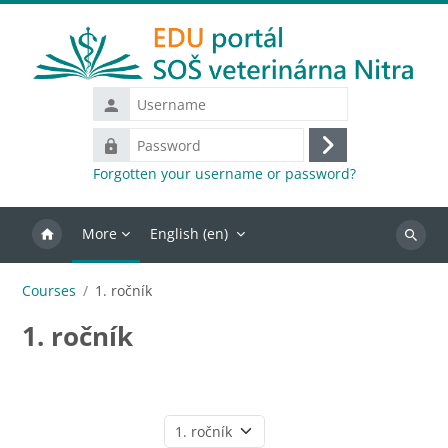
Skip to main content
Username
Password
Log
Forgotten your username or password?
in
More
English ‎(en)‎
Search
courses
Courses
1. ročník
1. ročník
Course categories