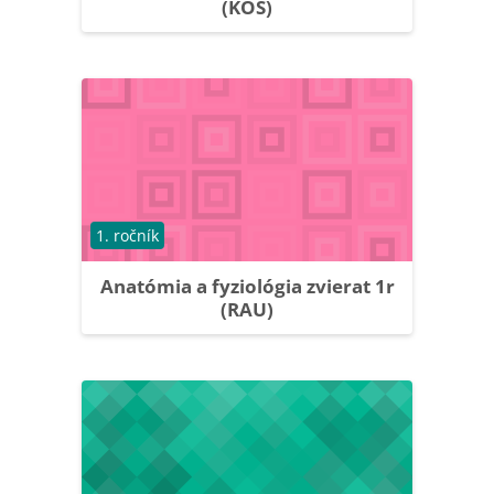
(KOS)
Course category
1. ročník
Anatómia a fyziológia zvierat 1r
(RAU)