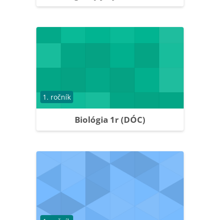
Course category
1. ročník
Biológia 1r (DÓC)