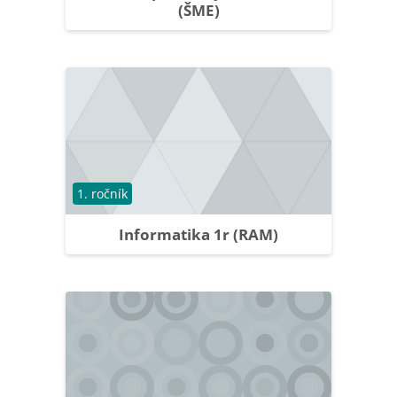
(ŠME)
Course category
1. ročník
Informatika 1r (RAM)