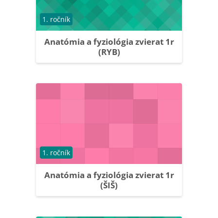
Course category
1. ročník
Anatómia a fyziológia zvierat 1r
(RYB)
Course category
1. ročník
Anatómia a fyziológia zvierat 1r
(ŠIŠ)