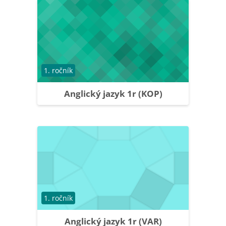
Course category
1. ročník
Anglický jazyk 1r (KOP)
Course category
1. ročník
Anglický jazyk 1r (VAR)