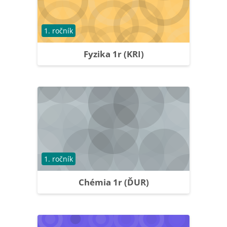
Course category
1. ročník
Fyzika 1r (KRI)
Course category
1. ročník
Chémia 1r (ĎUR)