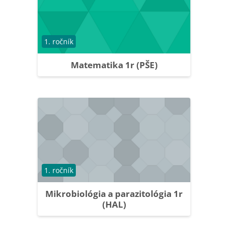
Course category
1. ročník
Matematika 1r (PŠE)
Course category
1. ročník
Mikrobiológia a parazitológia 1r
(HAL)