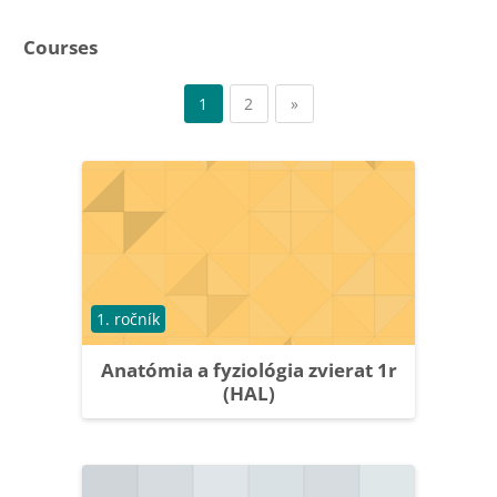
Courses
Page 1
Page 2
Next page
1
2
»
Course category
1. ročník
Anatómia a fyziológia zvierat 1r
(HAL)