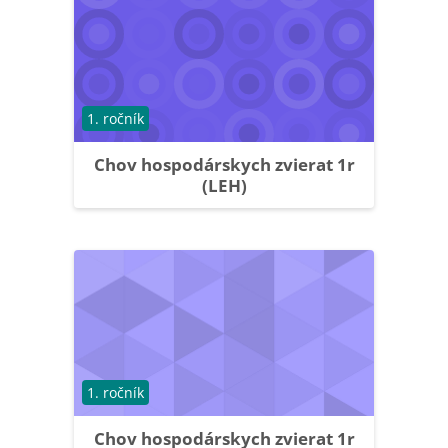
Course category
1. ročník
Chov hospodárskych zvierat 1r
(LEH)
Course category
1. ročník
Chov hospodárskych zvierat 1r