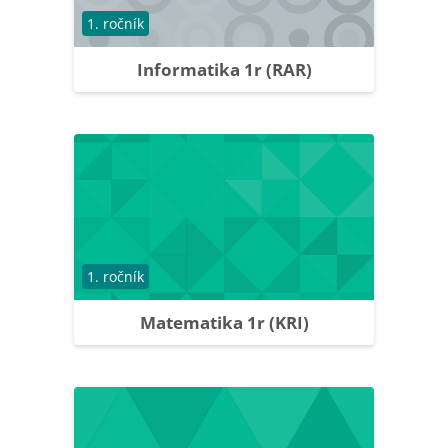
Course category
1. ročník
Informatika 1r (RAR)
Course category
1. ročník
Matematika 1r (KRI)