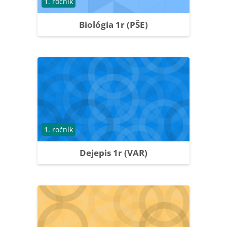
Course category
1. ročník
Biológia 1r (PŠE)
Course category
1. ročník
Dejepis 1r (VAR)